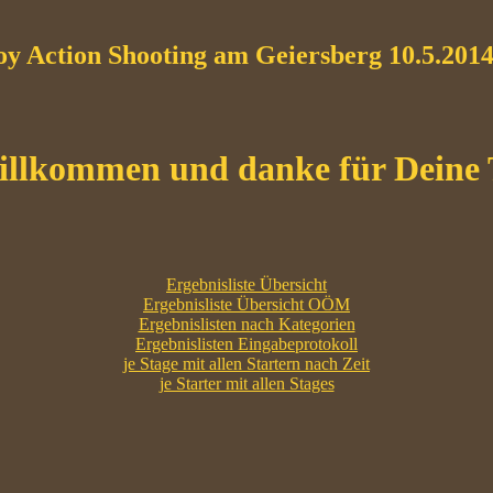
 Action Shooting am Geiersberg 10.5.201
lkommen und danke für Deine
Ergebnisliste Übersicht
Ergebnisliste Übersicht OÖM
Ergebnislisten nach Kategorien
Ergebnislisten Eingabeprotokoll
je Stage mit allen Startern nach Zeit
je Starter mit allen Stages