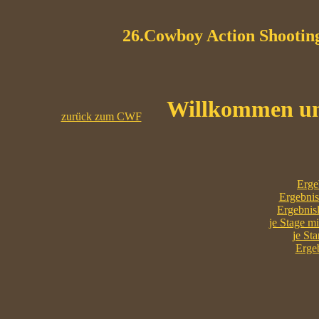
26.Cowboy Action Shooting
Willkommen und
zurück zum CWF
Erge
Ergebnis
Ergebnisl
je Stage mi
je Sta
Ergeb