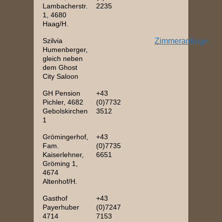
Lambacherstr.
2235
1, 4680
Haag/H.
Szilvia
Zimmeranfrage
Humenberger,
gleich neben
dem Ghost
City Saloon
GH Pension
+43
Pichler, 4682
(0)7732
Gebolskirchen
3512
1
Grömingerhof,
+43
Fam.
(0)7735
Kaiserlehner,
6651
Gröming 1,
4674
Altenhof/H.
Gasthof
+43
Payerhuber
(0)7247
4714
7153